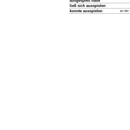
ausgespielt hatte
ließ
sich
ausspielen
konnte
ausspielen
an der 