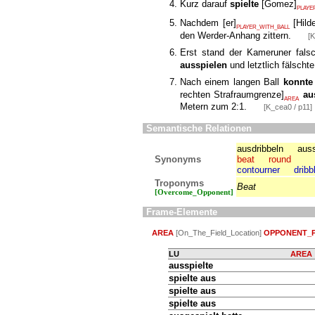
Kurz darauf
spielte
[
Gomez
]
PLAYE
Nachdem
[
er
]
[
Hild
PLAYER_WITH_BALL
den Werder-Anhang zittern.
[K
Erst stand der Kameruner fals
ausspielen
und letztlich fälschte
Nach einem langen Ball
konnte
rechten Strafraumgrenze
]
au
AREA
Metern zum 2:1.
[K_cea0 / p11]
Semantische Relationen
ausdribbeln
auss
Synonyms
beat
round
contourner
dribb
Troponyms
Beat
[Overcome_Opponent]
Frame-Elemente
AREA
[On_The_Field_Location]
OPPONENT_
LU
AREA
ausspielte
spielte
aus
spielte
aus
spielte
aus