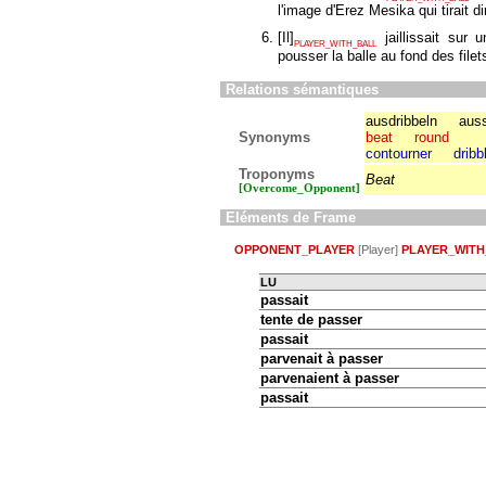
l'image d'Erez Mesika qui tirait di
[
Il
]
jaillissait sur
PLAYER_WITH_BALL
pousser la balle au fond des filet
Relations sémantiques
ausdribbeln
auss
Synonyms
beat
round
contourner
dribb
Troponyms
Beat
[Overcome_Opponent]
Eléments de Frame
OPPONENT_PLAYER
[Player]
PLAYER_WITH
LU
passait
tente de passer
passait
parvenait à passer
parvenaient à passer
passait