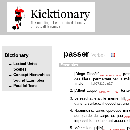
passer
Dictionary
(verbe)
Lexical Units
Exemples
Scenes
[
Diogo Rincón
]
pas
Concept Hierarchies
PLAYER_WITH_BALL
des filets, permettant par la 
Sound Examples
finale.
[1077212 / p10]
Parallel Texts
[
Albert Luque
]
tente
PLAYER_WITH_BALL
Le résultat était le même,
[
il
]
PLA
dans la surface, il décochait une
Néanmoins, après quelques min
son garde du corps du jour
]
OPP
impossible, ne laissant aucune
Même lorsqu'
[
ils
]
p
PLAYER_WITH_BALL