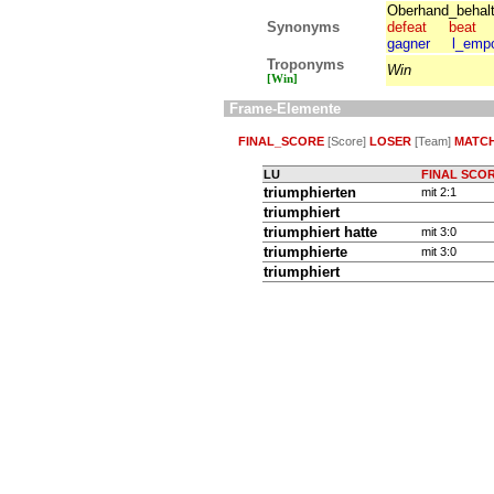
Oberhand_behal
Synonyms
defeat
beat
gagner
l_empo
Troponyms
Win
[Win]
Frame-Elemente
FINAL_SCORE
[Score]
LOSER
[Team]
MATC
LU
FINAL SCO
triumphierten
mit 2:1
triumphiert
triumphiert hatte
mit 3:0
triumphierte
mit 3:0
triumphiert