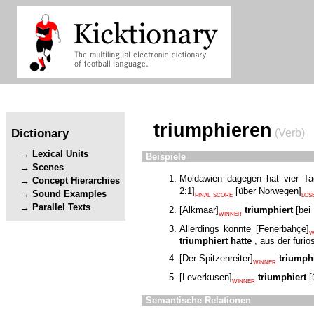
triumphieren
Dictionary
(Verb)
Lexical Units
Beispiele
Scenes
Moldawien dagegen hat vier T
Concept Hierarchies
2:1
]
[
über Norwegen
]
Sound Examples
FINAL_SCORE
LOS
Parallel Texts
[
Alkmaar
]
triumphiert
[
bei
WINNER
Allerdings konnte
[
Fenerbahçe
]
W
triumphiert hatte
, aus der furi
[
Der Spitzenreiter
]
triumph
WINNER
[
Leverkusen
]
triumphiert
[
WINNER
Semantische Relationen