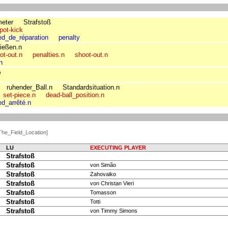
meter
Strafstoß
pot-kick
d_de_réparation
penalty
ießen.n
ot-out.n
penalties.n
shoot-out.n
n
l
ruhender_Ball.n
Standardsituation.n
set-piece.n
dead-ball_position.n
d_arrêté.n
he_Field_Location]
LU
EXECUTING PLAYER
Strafstoß
Strafstoß
von Simão
Strafstoß
Zahovaiko
Strafstoß
von Christan Vieri
Strafstoß
Tomasson
Strafstoß
Totti
Strafstoß
von Timmy Simons