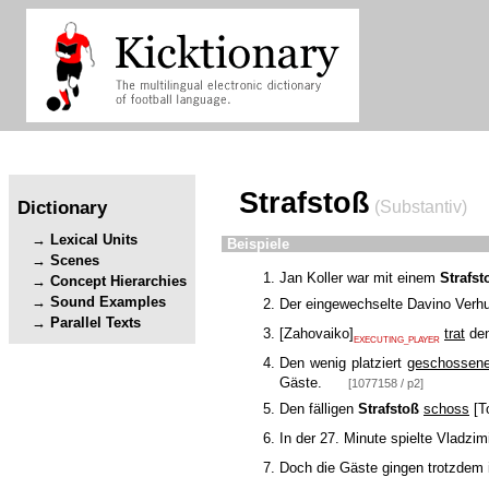
Strafstoß
Dictionary
(Substantiv)
Lexical Units
Beispiele
Scenes
Jan Koller war mit einem
Strafst
Concept Hierarchies
Sound Examples
Der eingewechselte Davino Verhu
Parallel Texts
[
Zahovaiko
]
trat
den
EXECUTING_PLAYER
Den wenig platziert
geschossen
Gäste.
[1077158 / p2]
Den fälligen
Strafstoß
schoss
[
T
In der 27. Minute spielte Vladzi
Doch die Gäste gingen trotzdem 