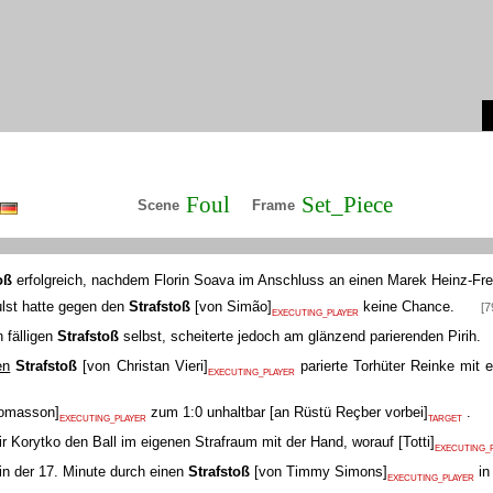
Foul
Set_Piece
Scene
Frame
oß
erfolgreich, nachdem Florin Soava im Anschluss an einen Marek Heinz-Frei
lst hatte gegen den
Strafstoß
[
von Simão
]
keine Chance.
[7
EXECUTING_PLAYER
 fälligen
Strafstoß
selbst, scheiterte jedoch am glänzend parierenden Pirih.
en
Strafstoß
[
von Christan Vieri
]
parierte Torhüter Reinke mit 
EXECUTING_PLAYER
omasson
]
zum 1:0 unhaltbar
[
an Rüstü Reçber vorbei
]
.
EXECUTING_PLAYER
TARGET
mir Korytko den Ball im eigenen Strafraum mit der Hand, worauf
[
Totti
]
EXECUTING_
in der 17. Minute durch einen
Strafstoß
[
von Timmy Simons
]
in
EXECUTING_PLAYER