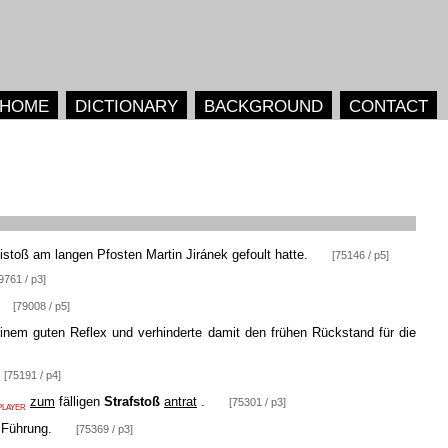
HOME
DICTIONARY
BACKGROUND
CONTACT
stoß am langen Pfosten Martin Jiránek gefoult hatte.
[75146 / p5]
9761 / p3]
[79008 / p5]
einem guten Reflex und verhinderte damit den frühen Rückstand für die
[75191 / p4]
zum
fälligen
Strafstoß
antrat
.
[75301 / p3]
PLAYER
 Führung.
[75369 / p3]