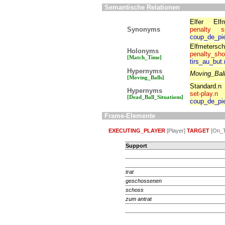
Semantische Relationen
Elfer
Elf
Synonyms
penalty
s
coup_de_pie
Elfmetersch
Holonyms
penalty_sho
[Match_Time]
tirs_au_but.
Hypernyms
Moving_Bal
[Moving_Balls]
Standard.n
Hypernyms
set-play.n
[Dead_Ball_Situations]
coup_de_pie
Frame-Elemente
EXECUTING_PLAYER
[Player]
TARGET
[On_T
Support
trat
geschossenen
schoss
zum
antrat