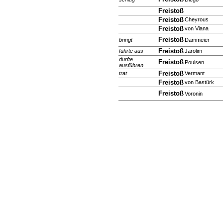
Freistoß
Freistoß
Cheyrous
Freistoß
von Viana
Freistoß
bringt
Dammeier
Freistoß
führte
aus
Jarolim
durfte
Freistoß
Poulsen
ausführen
Freistoß
trat
Vermant
Freistoß
von Bastürk
Freistoß
Voronin