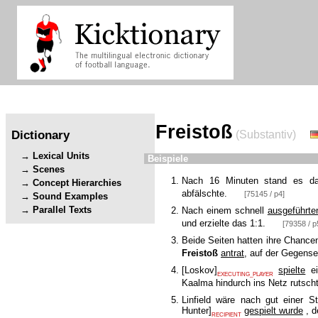
Freistoß
Dictionary
(Substantiv)
Lexical Units
Beispiele
Scenes
Nach 16 Minuten stand es d
Concept Hierarchies
abfälschte.
[75145 / p4]
Sound Examples
Parallel Texts
Nach einem schnell
ausgeführte
und erzielte das 1:1.
[79358 / p
Beide Seiten hatten ihre Chance
Freistoß
antrat
, auf der Gegense
[
Loskov
]
spielte
e
EXECUTING_PLAYER
Kaalma hindurch ins Netz rutsch
Linfield wäre nach gut einer 
Hunter
]
gespielt wurde
, d
RECIPIENT