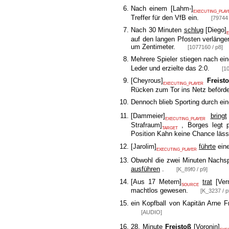
Nach einem
[
Lahm-
]
EXECUTING_PLAY
Treffer für den VfB ein.
[79744 
Nach 30 Minuten
schlug
[
Diego
]
auf den langen Pfosten verlänger
um Zentimeter.
[1077160 / p8]
Mehrere Spieler stiegen nach e
Leder und erzielte das 2:0.
[1
[
Cheyrous
]
Freist
EXECUTING_PLAYER
Rücken zum Tor ins Netz beförd
Dennoch blieb Sporting durch ei
[
Dammeier
]
bringt
EXECUTING_PLAYER
Strafraum
]
, Borges legt p
TARGET
Position Kahn keine Chance lässt
[
Jarolim
]
führte
ein
EXECUTING_PLAYER
Obwohl die zwei Minuten Nachsp
ausführen
.
[K_89f0 / p9]
[
Aus 17 Metern
]
trat
[
Ver
SOURCE
machtlos gewesen.
[K_3237 / p
ein Kopfball von Kapitän Arne 
[AUDIO]
28. Minute
Freistoß
[
Voronin
]