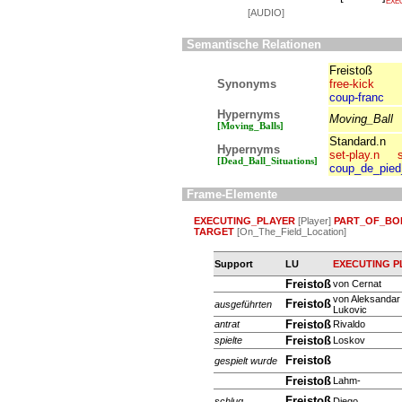
EXE
[AUDIO]
Semantische Relationen
Freistoß
Synonyms
free-kick
coup-franc
Hypernyms
Moving_Ball
[Moving_Balls]
Standard.n
Hypernyms
set-play.n
[Dead_Ball_Situations]
coup_de_pied
Frame-Elemente
EXECUTING_PLAYER
[Player]
PART_OF_BO
TARGET
[On_The_Field_Location]
Support
LU
EXECUTING P
Freistoß
von Cernat
von Aleksandar
Freistoß
ausgeführten
Lukovic
Freistoß
antrat
Rivaldo
Freistoß
spielte
Loskov
Freistoß
gespielt wurde
Freistoß
Lahm-
Freistoß
schlug
Diego