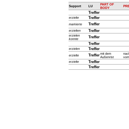
PART OF
Support
LU
PR
BODY
Treffer
Treffer
erzielte
Treffer
markierte
Treffer
erzielten
erzielen
Treffer
konnte
Treffer
Treffer
erzielen
mit dem
nac
Treffer
erzielte
Außenrist
vom 
Treffer
erzielte
Treffer