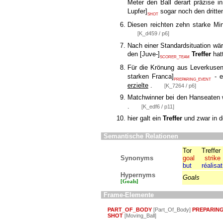
Meter den Ball derart präzise 
Lupfer
]
sogar noch den dritt
SHOT
Diesen reichten zehn starke Mi
[K_d459 / p6]
Nach einer Standardsituation w
den
[
Juve-
]
Treffer
hat
SCORER_TEAM
Für die Krönung aus Leverkusen
starken Franca
]
- e
PREPARING_EVENT
erzielte
.
[K_7264 / p6]
Matchwinner bei den Hanseaten
.
[K_edf6 / p11]
hier galt ein
Treffer
und zwar in d
Semantische Relationen
Tor
Treffer
Synonyms
goal
strike
but
réalisat
Hypernyms
Goals
[Goals]
Frame-Elemente
PART_OF_BODY
[Part_Of_Body]
PREPARIN
SHOT
[Moving_Ball]