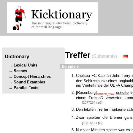
Treffer
Dictionary
(Substantiv)
Lexical Units
Beispiele
Scenes
Chelsea FC-Kapitän John Terry 
Concept Hierarchies
den Schlusspunkt eines unglaub
Sound Examples
ins Viertelfinale der UEFA Cham
Parallel Texts
[
Rosenborg
]
erzielte
vo
SCORER_TEAM
einem Freistoß verwerten kon
[1077234 / p6]
Den letzten
Treffer
markierte
sch
Zwar spielten die Bremer gan
[1081512 / p6]
Nur vier Minuten später war es 