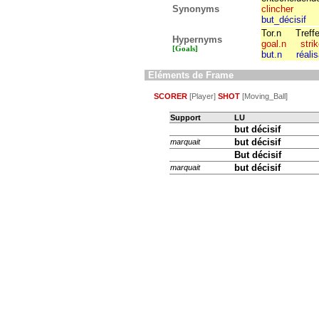
Synonyms
clincher
but_décisif
Tor.n
Treffe
Hypernyms
goal.n
stri
[Goals]
but.n
réali
Eléments de Frame
SCORER
[Player]
SHOT
[Moving_Ball]
Support
LU
but
décisif
but décisif
marquait
But décisif
but décisif
marquait