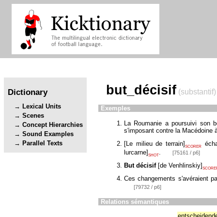
but_décisif
Dictionary
(substantif)
Lexical Units
Exemples
Scenes
La Roumanie a poursuivi son b
Concept Hierarchies
s'imposant contre la Macédoine 
Sound Examples
Parallel Texts
[
Le milieu de terrain
]
écha
SCORER
lurcarne
]
.
[75161 / p6]
SHOT
But décisif
[
de Venhlinskiy
]
SCORE
Ces changements s'avéraient pa
[79732 / p6]
Relations sémantiques
entscheidende