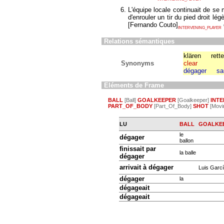
L'équipe locale continuait de se
d'enrouler un tir du pied droit l
[
Fernando Couto
]
INTERVENING_PLAYER
Relations sémantiques
klären
rett
Synonyms
clear
dégager
sa
Eléments de Frame
BALL
[Ball]
GOALKEEPER
[Goalkeeper]
INT
PART_OF_BODY
[Part_Of_Body]
SHOT
[Movin
LU
BALL
GOALKE
le
dégager
ballon
finissait
par
la balle
dégager
arrivait
à dégager
Luis Garc
dégager
la
dégageait
dégageait