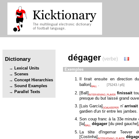
dégager
Dictionary
(verbe)
Lexical Units
Exemples
Scenes
Il tirait ensuite en direction
Concept Hierarchies
ballon
]
.
[75243 / p5]
Sound Examples
BALL
Parallel Texts
[
Ball
]
finissait
to
INTERVENING_PLAYER
presque du but laissé grand ouve
[
Luis García
]
n'
arrivait
GOALKEEPER
gardien d'un tir entre les jambes.
Son coup franc à la 33e minute 
[
la
]
dégager
[
du pied gauche
]
BALL
La tête d'Ingemar Teever ét
[
Costinha
]
dégage
INTERVENING_PLAYER