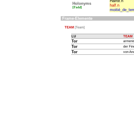
Hälfte.n
Holonyms
half.n
[Field]
moitié_de_ter
Frame-Elemente
TEAM
[Team]
LU
TEAM
Tor
armeni
Tor
der Fi
Tor
von An