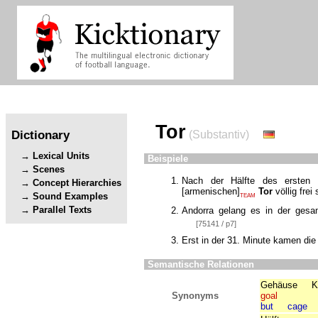
Tor
Dictionary
(Substantiv)
Lexical Units
Beispiele
Scenes
Nach der Hälfte des ersten 
Concept Hierarchies
[
armenischen
]
Tor
völlig fre
Sound Examples
TEAM
Parallel Texts
Andorra gelang es in der gesa
[75141 / p7]
Erst in der 31. Minute kamen di
Semantische Relationen
Gehäuse
K
Synonyms
goal
but
cage