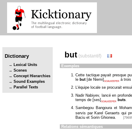
but
Dictionary
(substantif)
Lexical Units
Exemples
Scenes
Cette tactique payait presque pu
Concept Hierarchies
le
but
[
de Niemi
]
à trois
Sound Examples
GOALKEEPER
Parallel Texts
L'équipe locale se procurait ensu
Nadir Nabiyev, lancé en profonde
temps de
[
ses
]
buts
.
GOALKEEPER
Sambegou Bangoura et Mohame
servis par Karel Geraerts qui p
Baciu et Sorin Ghionea.
[79695
Relations sémantiques