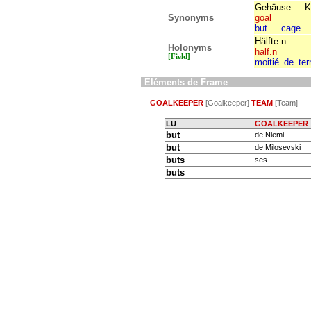
Gehäuse
K
Synonyms
goal
but
cage
Hälfte.n
Holonyms
half.n
[Field]
moitié_de_ter
Eléments de Frame
GOALKEEPER
[Goalkeeper]
TEAM
[Team]
LU
GOALKEEPER
but
de Niemi
but
de Milosevski
buts
ses
buts