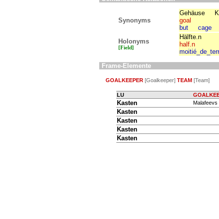
Gehäuse
K
Synonyms
goal
but
cage
Hälfte.n
Holonyms
half.n
[Field]
moitié_de_ter
Frame-Elemente
GOALKEEPER
[Goalkeeper]
TEAM
[Team]
LU
GOALKE
Kasten
Malafeevs
Kasten
Kasten
Kasten
Kasten