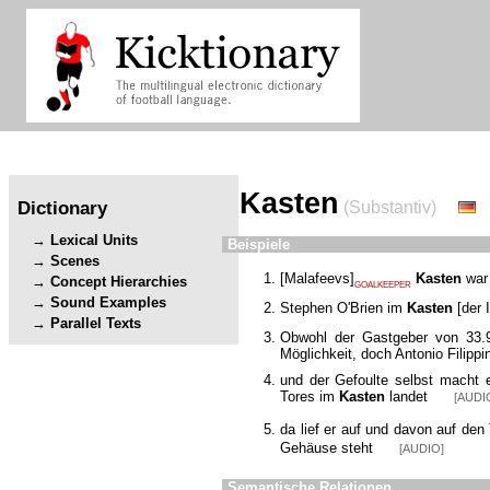
Kasten
Dictionary
(Substantiv)
Lexical Units
Beispiele
Scenes
[
Malafeevs
]
Kasten
war 
Concept Hierarchies
GOALKEEPER
Sound Examples
Stephen O'Brien im
Kasten
[
der 
Parallel Texts
Obwohl der Gastgeber von 33.9
Möglichkeit, doch Antonio Filippi
und der Gefoulte selbst macht 
Tores im
Kasten
landet
[AUDI
da lief er auf und davon auf de
Gehäuse steht
[AUDIO]
Semantische Relationen