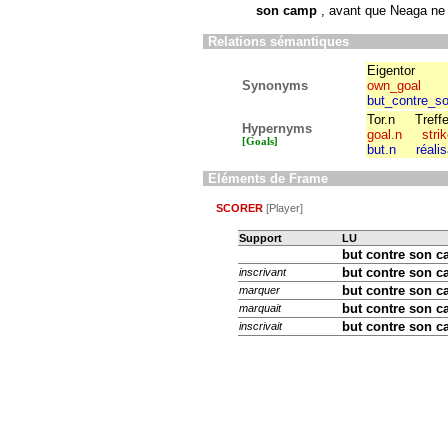
son camp
, avant que Neaga ne d
Relations sémantiques
Eigentor
Synonyms
own_goal
but_contre_s
Tor.n
Treffe
Hypernyms
goal.n
stri
[Goals]
but.n
réali
Eléments de Frame
SCORER
[Player]
Support
LU
but contre son 
but contre son 
inscrivant
but contre son 
marquer
but contre son 
marquait
but contre son 
inscrivait