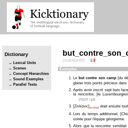
but_contre_son
Dictionary
(substantif)
Lexical Units
Scenes
Exemples
Concept Hierarchies
Le
but contre son camp
[
du dé
Sound Examples
glaner trois points précieux dans
Parallel Texts
Après avoir inscrit sept buts fac
la rencontre,
[
le Luxembourgeoi
[75237 / p2]
[
Zivkovic
]
était ensuite tou
SCORER
Lors du temps additionnel,
[
Chic
soirée pour l'équipe géorgienne.
Alors que la rencontre semblait