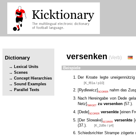
versenken
Dictionary
(Verb)
Lexical Units
Beispiele
Scenes
Der Kroate legte uneigennützi
Concept Hierarchies
[K_f81a / p10]
Sound Examples
Parallel Texts
[
Rydlewicz
]
nahm das Zusp
SCORER
Nach Hereingabe von Dede gel
Netz
]
zu versenken
(57.).
TARGET
[
Dede
]
versenkte
[
einen Fr
SCORER
[
Der Slowake
]
versenkte
[
SCORER
(37.).
[K_2d8e / p4]
Schiedsrichter Strampe zögerte 