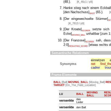
(48.).
[K_46c1 / p9]
Hanke stieg nach einem Eckball
[
den Nachschuss
]
(65.).
[
SHOT
[
Der eingewechselte Stürmer
]
SC
[K_7813 / p9]
[
Der Kroate
]
setzte sich 
SCORER
Ecke
]
unhaltbar
[
zum 1
MOVING_BALL
[
Der Franzose
]
sah, dass
SCORER
2:0
]
[
etwas rechts d
RESULTING_SCORE
Semantische Relationen
einnetzen
Synonyms
net
find_th
cadrer
trou
Frame-Elemente
BALL
[Ball]
MOVING_BALL
[Moving_Ball]
RES
TARGET
[On_The_Field_Location]
MOVING
RESU
LU
BALL
BALL
SCO
das
versenkte
Leder
versenkte
den Ball