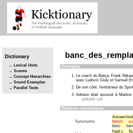
banc_des_rempla
Dictionary
Lexical Units
Exemples
Scenes
Le coach du Barça, Frank Rijkaar
Concept Hierarchies
avec Ludovic Giuly et Samuel Et
Sound Examples
De son côté, l'entraîneur du Sport
Parallel Texts
Adriano était associé à Martins à
[1081505 / p3]
Relations sémantiques
Auswechsel
Synonyms
bench
su
banc
ban
Feld.n
Ra