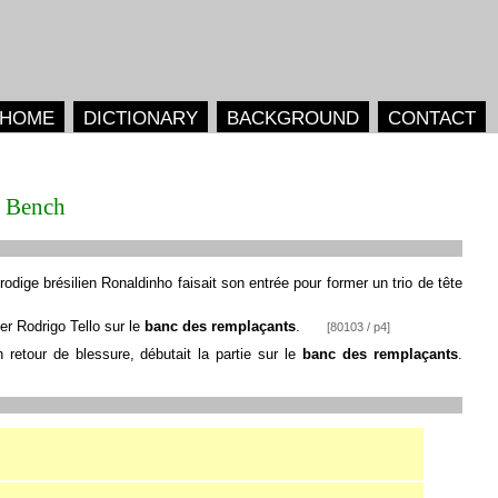
HOME
DICTIONARY
BACKGROUND
CONTACT
Bench
prodige brésilien Ronaldinho faisait son entrée pour former un trio de tête
ier Rodrigo Tello sur le
banc des remplaçants
.
[80103 / p4]
on retour de blessure, débutait la partie sur le
banc des remplaçants
.