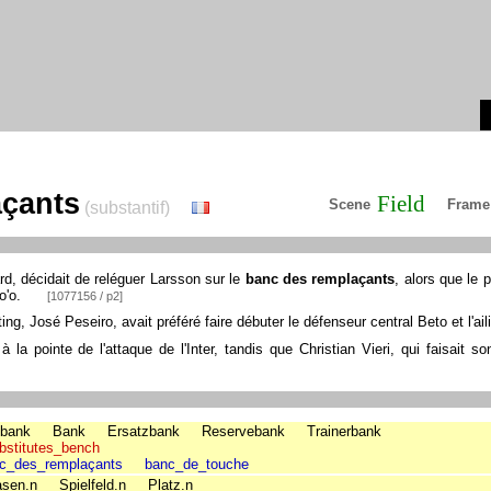
çants
Field
Scene
Frame
(substantif)
d, décidait de reléguer Larsson sur le
banc des remplaçants
, alors que le 
o'o.
[1077156 / p2]
ing, José Peseiro, avait préféré faire débuter le défenseur central Beto et l'ail
 la pointe de l'attaque de l'Inter, tandis que Christian Vieri, qui faisait s
bank
Bank
Ersatzbank
Reservebank
Trainerbank
bstitutes_bench
c_des_remplaçants
banc_de_touche
sen.n
Spielfeld.n
Platz.n