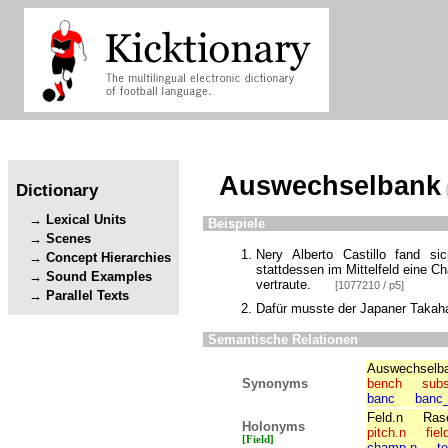
Auswechselbank
Dictionary
Lexical Units
Beispiele
Scenes
Nery Alberto Castillo fand s
Concept Hierarchies
stattdessen im Mittelfeld eine 
Sound Examples
vertraute.
[1077210 / p5]
Parallel Texts
Dafür musste der Japaner Takah
Semantische Relationen
Auswechselb
Synonyms
bench
subs
banc
banc
Feld.n
Ras
Holonyms
pitch.n
fiel
[Field]
champ.n
te