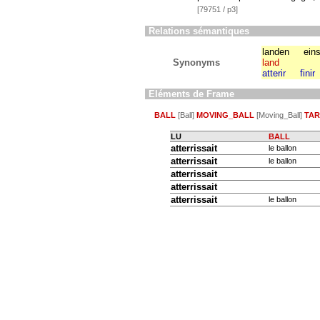
[79751 / p3]
Relations sémantiques
landen
ein
Synonyms
land
atterir
finir
Eléments de Frame
BALL
[Ball]
MOVING_BALL
[Moving_Ball]
TA
LU
BALL
atterrissait
le ballon
atterrissait
le ballon
atterrissait
atterrissait
atterrissait
le ballon