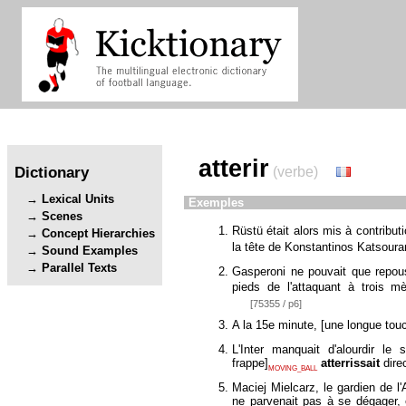
atterir
Dictionary
(verbe)
Lexical Units
Exemples
Scenes
Rüstü était alors mis à contribu
Concept Hierarchies
la tête de Konstantinos Katsoura
Sound Examples
Parallel Texts
Gasperoni ne pouvait que repou
pieds de l'attaquant à trois mè
[75355 / p6]
A la 15e minute,
[
une longue tou
L'Inter manquait d'alourdir l
frappe
]
atterrissait
dire
MOVING_BALL
Maciej Mielcarz, le gardien de 
ne parvenait pas à se dégager,