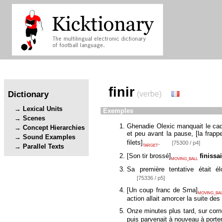
finir
Dictionary
(verbe)
Lexical Units
Exemples
Scenes
Ghenadie Olexic manquait le cadr
Concept Hierarchies
et peu avant la pause,
[
la frap
Sound Examples
filets
]
.
[75300 / p4]
Parallel Texts
TARGET
[
Son tir brossé
]
finissai
MOVING_BALL
Sa première tentative était é
[75336 / p5]
[
Un coup franc de Srna
]
MOVING_BA
action allait amorcer la suite d
Onze minutes plus tard, sur corner
puis parvenait à nouveau à porte