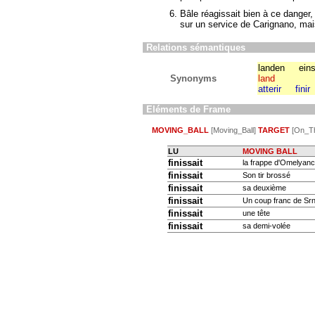
Bâle réagissait bien à ce danger
sur un service de Carignano, ma
Relations sémantiques
landen
ein
Synonyms
land
atterir
finir
Eléments de Frame
MOVING_BALL
[Moving_Ball]
TARGET
[On_Th
LU
MOVING BALL
finissait
la frappe d'Omelyanc
finissait
Son tir brossé
finissait
sa deuxième
finissait
Un coup franc de Sr
finissait
une tête
finissait
sa demi-volée