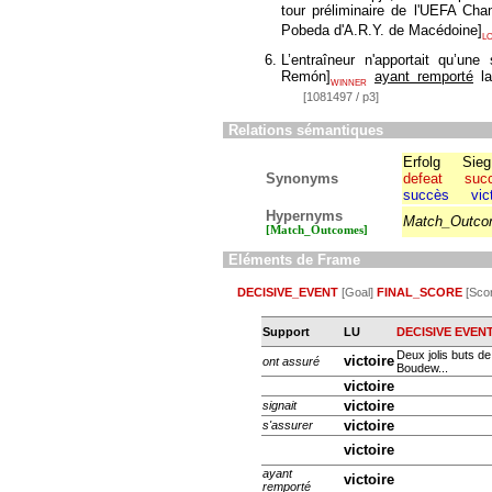
tour préliminaire de l'UEFA C
Pobeda d'A.R.Y. de Macédoine
]
L
L’entraîneur n'apportait qu’un
Remón
]
ayant remporté
l
WINNER
[1081497 / p3]
Relations sémantiques
Erfolg
Sieg
Synonyms
defeat
suc
succès
vic
Hypernyms
Match_Outc
[Match_Outcomes]
Eléments de Frame
DECISIVE_EVENT
[Goal]
FINAL_SCORE
[Sco
Support
LU
DECISIVE EVEN
Deux jolis buts de
victoire
ont assuré
Boudew...
victoire
victoire
signait
victoire
s'assurer
victoire
ayant
victoire
remporté