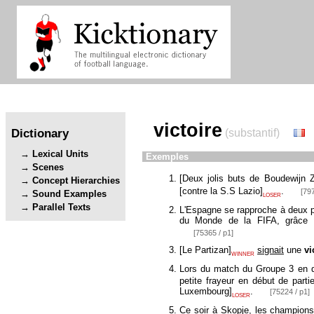
victoire
Dictionary
(substantif)
Lexical Units
Exemples
Scenes
[
Deux jolis buts de Boudewijn 
Concept Hierarchies
[
contre la S.S Lazio
]
.
[797
Sound Examples
LOSER
Parallel Texts
L'Espagne se rapproche à deux po
du Monde de la FIFA, grâc
[75365 / p1]
[
Le Partizan
]
signait
une
vi
WINNER
Lors du match du Groupe 3 en q
petite frayeur en début de par
Luxembourg
]
.
[75224 / p1]
LOSER
Ce soir à Skopje, les champions