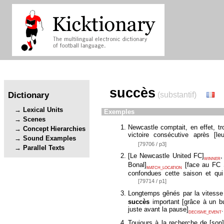
succès
Dictionary
(substantif)
Lexical Units
Exemples
Scenes
Newcastle comptait, en effet, t
Concept Hierarchies
victoire consécutive après
[
leu
Sound Examples
[79706 / p3]
Parallel Texts
[
Le Newcastle United FC
]
,
WINNER
Bonal
]
[
face au FC 
MATCH_LOCATION
confondues cette saison et qu
[79714 / p1]
Longtemps gênés par la vitesse
succès
important
[
grâce à un b
juste avant la pause
]
DECISIVE_EVENT
Toujours à la recherche de
[
son