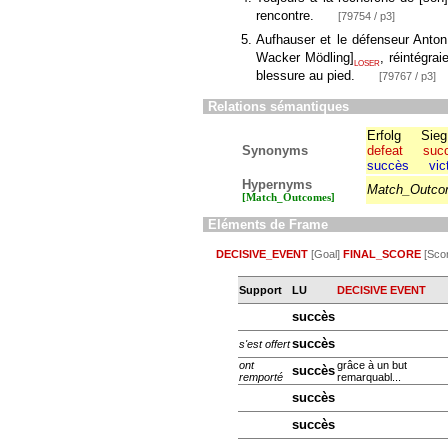
rencontre.
[79754 / p3]
Aufhauser et le défenseur Ant
Wacker Mödling
]
, réintégra
LOSER
blessure au pied.
[79767 / p3]
Relations sémantiques
Erfolg
Sieg
Synonyms
defeat
suc
succès
vic
Hypernyms
Match_Outc
[Match_Outcomes]
Eléments de Frame
DECISIVE_EVENT
[Goal]
FINAL_SCORE
[Sco
Support
LU
DECISIVE EVENT
succès
succès
s'est offert
ont
grâce à un but
succès
remporté
remarquabl...
succès
succès