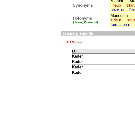
Startelf
Sta
Synonyms
lineup
star
onze_de_dépa
Mannen.n
Holonyms
side.n
squ
[Team_Positions]
formation.n
Frame-Elemente
TEAM
[Team]
LU
Kader
Kader
Kader
Kader