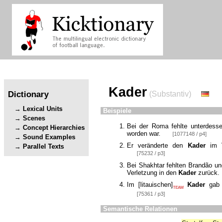
Kader
Dictionary
(Substantiv)
Lexical Units
Beispiele
Scenes
Bei der Roma fehlte unterdess
Concept Hierarchies
worden war.
[1077148 / p4]
Sound Examples
Er veränderte den
Kader
im Ve
Parallel Texts
[75232 / p3]
Bei Shakhtar fehlten Brandão un
Verletzung in den
Kader
zurück.
Im
[
litauischen
]
Kader
gab 
TEAM
[75361 / p3]
Semantische Relationen