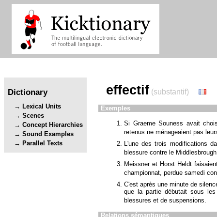
effectif
Dictionary
(substantif)
Lexical Units
Exemples
Scenes
Si Graeme Souness avait chois
Concept Hierarchies
retenus ne ménageaient pas leurs
Sound Examples
Parallel Texts
L'une des trois modifications da
blessure contre le Middlesbrough 
Meissner et Horst Heldt faisaient
championnat, perdue samedi con
C'est après une minute de silenc
que la partie débutait sous le
blessures et de suspensions.
Relations sémantiques