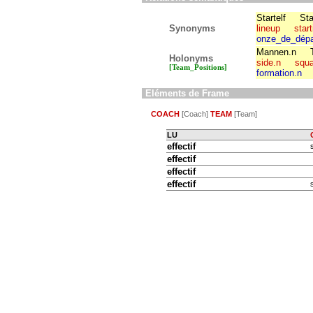
Startelf
Sta
Synonyms
lineup
star
onze_de_dépa
Mannen.n
Holonyms
side.n
squ
[Team_Positions]
formation.n
Eléments de Frame
COACH
[Coach]
TEAM
[Team]
LU
effectif
effectif
effectif
effectif