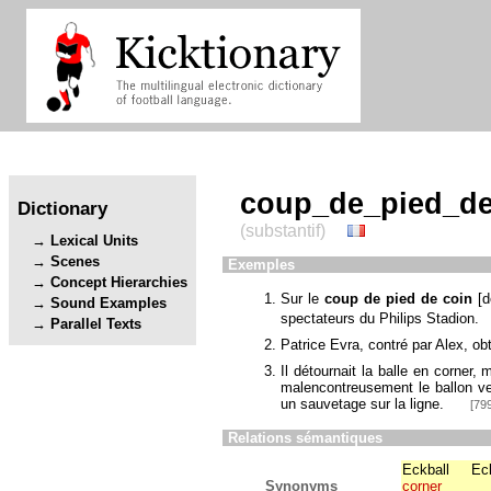
coup_de_pied_de
Dictionary
(substantif)
Lexical Units
Scenes
Exemples
Concept Hierarchies
Sur le
coup de pied de coin
[
d
Sound Examples
spectateurs du Philips Stadion.
Parallel Texts
Patrice Evra, contré par Alex, ob
Il détournait la balle en corner, 
malencontreusement le ballon ve
un sauvetage sur la ligne.
[799
Relations sémantiques
Eckball
Ec
Synonyms
corner