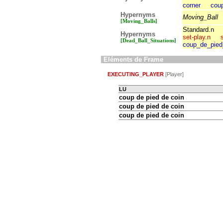
corner
cou
Hypernyms
Moving_Ball
[Moving_Balls]
Standard.n
Hypernyms
set-play.n
[Dead_Ball_Situations]
coup_de_pied
Eléments de Frame
EXECUTING_PLAYER
[Player]
LU
coup de pied de coin
coup de pied de coin
coup de pied de coin