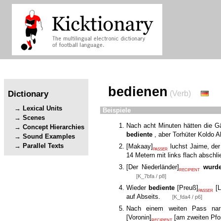
bedienen
Dictionary
(Verb)
Lexical Units
Beispiele
Scenes
Nach acht Minuten hätten die G
Concept Hierarchies
bediente
, aber Torhüter Koldo A
Sound Examples
Parallel Texts
[
Makaay
]
luchst Jaime, der
PASSER
14 Metern mit links flach abschli
[
Der Niederländer
]
wurd
RECIPIENT
[K_7bfa / p8]
Wieder
bediente
[
Preuß
]
[
PASSER
auf Abseits.
[K_fda4 / p6]
Nach einem weiten Pass na
[
Voronin
]
[
am zweiten Pfo
RECIPIENT