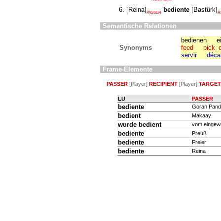
[
Reina
]
bediente
[
Bastürk
]
PASSER
R
Semantische Relationen
bedienen
e
Synonyms
feed
pick_
servir
déca
Frame-Elemente
PASSER
[Player]
RECIPIENT
[Player]
TARGET
LU
PASSER
bediente
Goran Pan
bedient
Makaay
wurde
bedient
vom eingew
bediente
Preuß
bediente
Freier
bediente
Reina