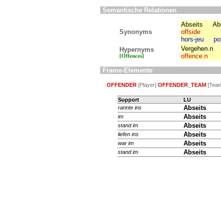
Semantische Relationen
Abseits
Ab
Synonyms
offside
hors-jeu
po
Vergehen.n
Hypernyms
offence.n
[Offences]
Frame-Elemente
OFFENDER
[Player]
OFFENDER_TEAM
[Team
Support
LU
Abseits
rannte
ins
Abseits
im
Abseits
stand
im
Abseits
liefen
ins
Abseits
war
im
Abseits
stand
im