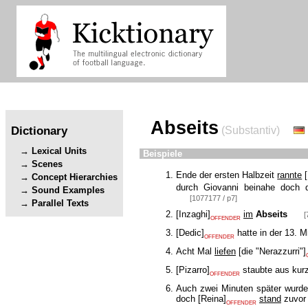
Abseits
Dictionary
(Substantiv)
Lexical Units
Beispiele
Scenes
Ende der ersten Halbzeit
rannte
[
Concept Hierarchies
durch Giovanni beinahe doch d
Sound Examples
[1077177 / p7]
Parallel Texts
[
Inzaghi
]
im
Abseits
[
OFFENDER
[
Dedic
]
hatte in der 13. 
OFFENDER
Acht Mal
liefen
[
die "Nerazzurri"
]
[
Pizarro
]
staubte aus kur
OFFENDER
Auch zwei Minuten später wurde
doch
[
Reina
]
stand
zuvo
OFFENDER