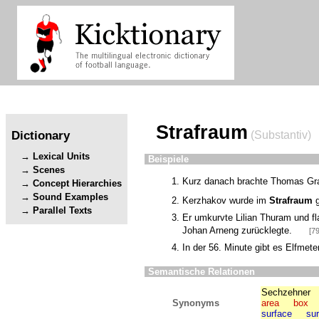
Strafraum
Dictionary
(Substantiv)
Lexical Units
Beispiele
Scenes
Kurz danach brachte Thomas Gr
Concept Hierarchies
Sound Examples
Kerzhakov wurde im
Strafraum
g
Parallel Texts
Er umkurvte Lilian Thuram und fl
Johan Arneng zurücklegte.
[7
In der 56. Minute gibt es Elfmet
Semantische Relationen
Sechzehner
Synonyms
area
box
surface
su