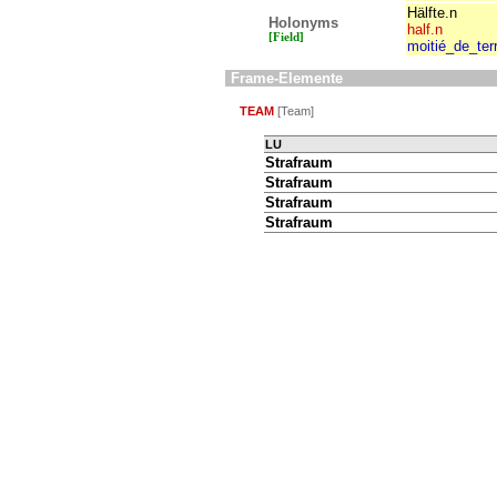
Hälfte.n
Holonyms
half.n
[Field]
moitié_de_ter
Frame-Elemente
TEAM
[Team]
LU
Strafraum
Strafraum
Strafraum
Strafraum