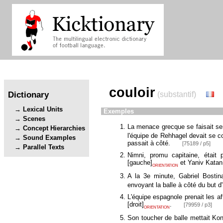
couloir
Dictionary
(substantif)
Lexical Units
Exemples
Scenes
La menace grecque se faisait se
Concept Hierarchies
l'équipe de Rehhagel devait se 
Sound Examples
passait à côté.
[75189 / p5]
Parallel Texts
Nimni, promu capitaine, était
[
gauche
]
et Yaniv Katan 
ORIENTATION
A la 3e minute, Gabriel Bostin
envoyant la balle à côté du but 
L'équipe espagnole prenait les a
[
droit
]
.
[79959 / p3]
ORIENTATION
Son toucher de balle mettait Kon