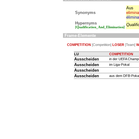
Aus
Synonyms
elimina
élimina
Hypernyms
Qualif
[Qualification_And_Elimination]
Frame-Elemente
COMPETITION
[Competition]
LOSER
[Team]
W
LU
COMPETITION
Ausscheiden
in der UEFA Champi
Ausscheiden
im Liga-Pokal
Ausscheiden
Ausscheiden
aus dem DFB-Poka