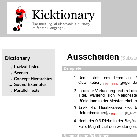
Ausscheiden
Dictionary
(Substa
Lexical Units
Beispiele
Scenes
Damit steht das Team aus 
Concept Hierarchies
Qualifikation
]
[
gegen d
Sound Examples
COMPETITION
Parallel Texts
In dieser Verfassung und mit di
Titel, während sich Manches
Rückstand in der Meisterschaft
Auch die Hereinnahme von A
Rekordmeisters
]
.
[K_b6ef 
LOSER
Nach der 0:3-Pleite in der BayA
Felix Magath auf den wieder gen
Semantische Relationen