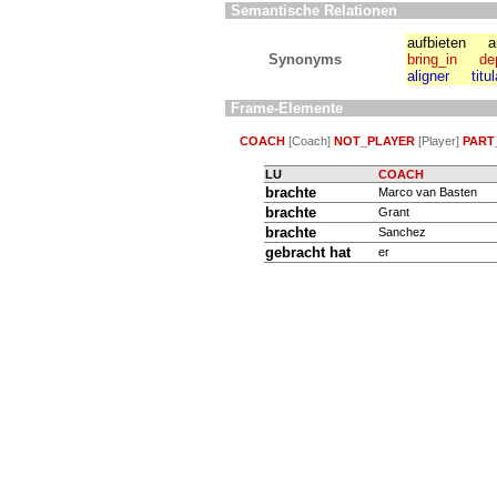
Semantische Relationen
aufbieten
a
Synonyms
bring_in
de
aligner
titu
Frame-Elemente
COACH
[Coach]
NOT_PLAYER
[Player]
PART
LU
COACH
brachte
Marco van Basten
brachte
Grant
brachte
Sanchez
gebracht hat
er