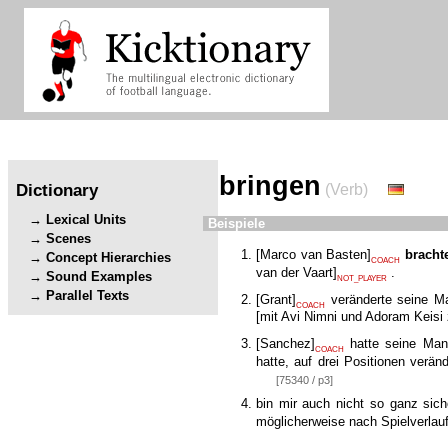
bringen
Dictionary
(Verb)
Lexical Units
Beispiele
Scenes
[
Marco van Basten
]
bracht
Concept Hierarchies
COACH
van der Vaart
]
.
Sound Examples
NOT_PLAYER
Parallel Texts
[
Grant
]
veränderte seine M
COACH
[
mit Avi Nimni und Adoram Keisi 
[
Sanchez
]
hatte seine Man
COACH
hatte, auf drei Positionen verä
[75340 / p3]
bin mir auch nicht so ganz si
möglicherweise nach Spielverlau