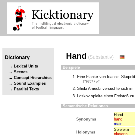
Hand
Dictionary
(Substantiv)
Lexical Units
Beispiele
Scenes
Eine Flanke von Ioannis Skopeli
Concept Hierarchies
[79757 / p4]
Sound Examples
Shola Ameobi versuchte sich im e
Parallel Texts
Loskov spielte einen Freistoß z
Semantische Relationen
Hand
Synonyms
hand
main
Spieler.n
Holonyms
player.n