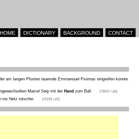
HOME
DICTIONARY
BACKGROUND
CONTACT
der am langen Pfosten lauernde Emmanouel Psomas eingreifen konnte.
eingewechselten Marcel Seip mit der
Hand
zum Ball.
[79937 / p6]
 ins Netz rutschte.
[75239 / p5]