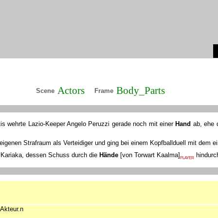
Actors
Body_Parts
Scene
Frame
tis wehrte Lazio-Keeper Angelo Peruzzi gerade noch mit einer
Hand
ab, ehe 
igenen Strafraum als Verteidiger und ging bei einem Kopfballduell mit dem 
u Kariaka, dessen Schuss durch die
Hände
[
von Torwart Kaalma
]
hindurch
PLAYER
Akteur.n