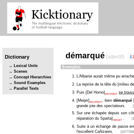
démarqué
Dictionary
(adjectif)
Lexical Units
Exemples
Scenes
L'Albanie aurait même pu arracher
Concept Hierarchies
Sound Examples
La reprise de la tête du
[
milieu de
Parallel Texts
Puis
[
Del Horno
]
se trouva
RECIPIENT
[
Meijer
]
, bien
démarqué
RECIPIENT
grande joie des spectateurs.
Sur une échapée depuis son côté
réparation du Sparta
]
.
[
TARGET
Suite à un échange de passe en
l'excellent Cañizares.
[1077206 