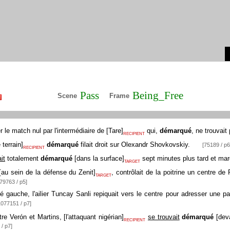
Pass
Being_Free
Scene
Frame
 le match nul par l'intermédiaire de
[
Tare
]
qui,
démarqué
, ne trouvait
RECIPIENT
 terrain
]
démarqué
filait droit sur Olexandr Shovkovskiy.
[75189 / p6
RECIPIENT
it
totalement
démarqué
[
dans la surface
]
sept minutes plus tard et marq
TARGET
[
au sein de la défense du Zenit
]
, contrôlait de la poitrine un centre de
TARGET
[79763 / p5]
 gauche, l'ailier Tuncay Sanli repiquait vers le centre pour adresser une 
1077151 / p7]
tre Verón et Martins,
[
l'attaquant nigérian
]
se trouvait
démarqué
[
dev
RECIPIENT
/ p7]