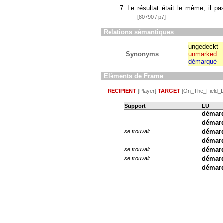
Le résultat était le même, il p
[80790 / p7]
Relations sémantiques
ungedeckt
Synonyms
unmarked
démarqué
Eléments de Frame
RECIPIENT
[Player]
TARGET
[On_The_Field_L
Support
LU
démar
démar
démar
se trouvait
démar
démar
se trouvait
démar
se trouvait
démar