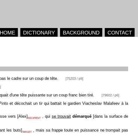
HOME
DICTIONARY
BACKGROUND
CONTACT
 pas le cadre sur un coup de tête.
[75203 / p9]
]
uait d'une tête puissante sur un coup franc bien tiré.
[79602 / p6]
 Pinto et décochait un tir qui battait le gardien Viacheslav Malafeev à la
passe vers
[
Alex
]
, qui
se trouvait
démarqué
[
dans la surface de
RECIPIENT
ant les buts
]
, mais sa frappe toute en puissance ne trompait pas
TARGET