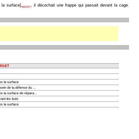
 la surface
]
, il décochait une frappe qui passait devant la cage.
TARGET
RGET
s la surface
sein de la défense du ...
s la surface de répara...
ant les buts
s la surface