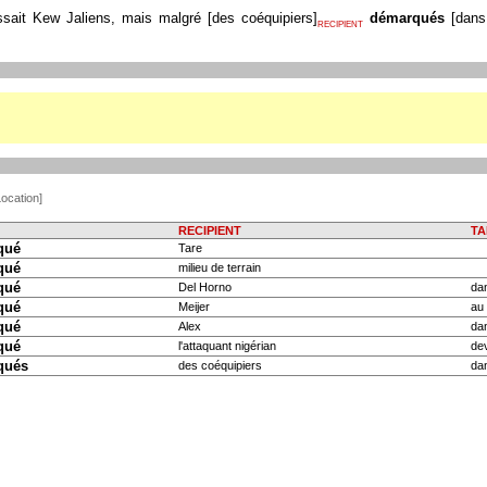
assait Kew Jaliens, mais malgré
[
des coéquipiers
]
démarqués
[
dans
RECIPIENT
ocation]
RECIPIENT
TA
qué
Tare
qué
milieu de terrain
qué
Del Horno
dan
qué
Meijer
au 
qué
Alex
dan
qué
l'attaquant nigérian
dev
qués
des coéquipiers
dan