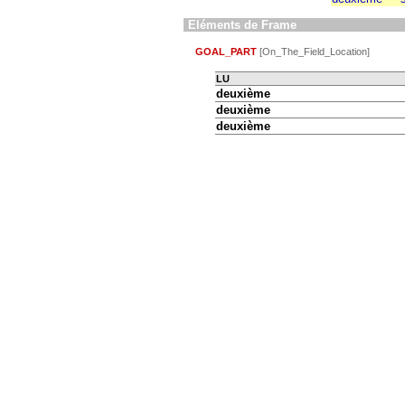
Eléments de Frame
GOAL_PART
[On_The_Field_Location]
LU
deuxième
deuxième
deuxième