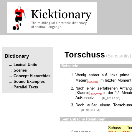
Torschuss
Dictionary
(Substantiv)
Lexical Units
Beispiele
Scenes
Wenig später auf links prim
Concept Hierarchies
Metern
]
im letzten Moment 
Sound Examples
SOURCE
Parallel Texts
Nach einer zerfahrenen Anfang
[
Klasnic
]
in der 17. Minut
SHOOTER
Außennetz.
[K_cfa1 / p3]
Doch außer einem
Torschuss
[K_91b0 / p4]
Semantische Relationen
Schuss
To