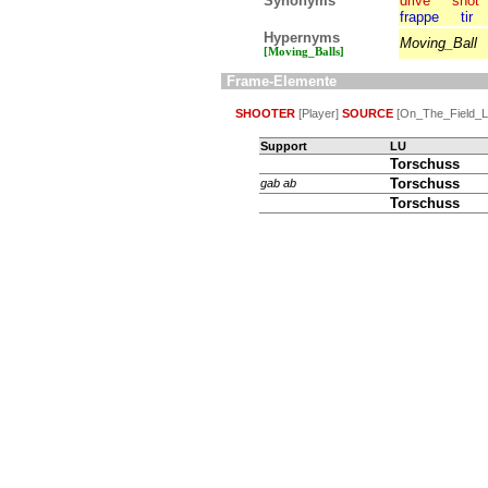
Synonyms
drive
shot
frappe
tir
Hypernyms
Moving_Ball
[Moving_Balls]
Frame-Elemente
SHOOTER
[Player]
SOURCE
[On_The_Field_Lo
Support
LU
Torschuss
Torschuss
gab
ab
Torschuss