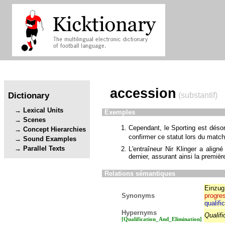
accession
Dictionary
(substantif)
Lexical Units
Exemples
Scenes
Cependant, le Sporting est désor
Concept Hierarchies
confirmer ce statut lors du matc
Sound Examples
Parallel Texts
L'entraîneur Nir Klinger a alig
dernier, assurant ainsi la premiè
Relations sémantiques
Einzug
Synonyms
progre
qualifi
Hypernyms
Qualif
[Qualification_And_Elimination]