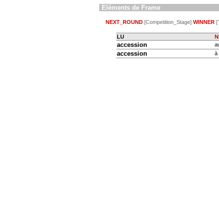
Eléments de Frame
NEXT_ROUND
[Competition_Stage]
WINNER
[
LU
N
accession
a
accession
à