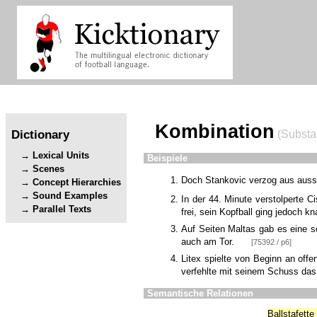
Kombination
Dictionary
(Substan
Lexical Units
Beispiele
Scenes
Doch Stankovic verzog aus aussic
Concept Hierarchies
Sound Examples
In der 44. Minute verstolperte C
Parallel Texts
frei, sein Kopfball ging jedoch k
Auf Seiten Maltas gab es eine 
auch am Tor.
[75392 / p6]
Litex spielte von Beginn an offe
verfehlte mit seinem Schuss das
Semantische Relationen
Ballstafette