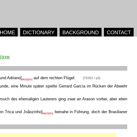
HOME
DICTIONARY
BACKGROUND
CONTACT
tion
und Adriano
]
auf dem rechten Flügel.
[79363 / p6]
PASSERS
kunde, eine Minute später spielte Gerrard García im Rücken der Abwehr
rsuch des ehemaligen Lauterers ging zwar an Arason vorbei, aber eben
n Trica und Joãozinho
]
beinahe in Führung, doch der Brasilianer
PASSERS