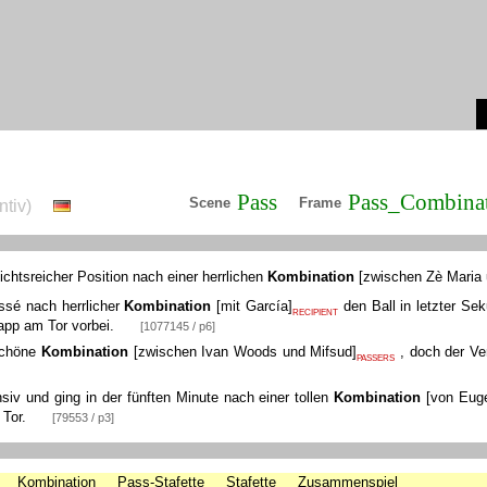
Pass
Pass_Combina
Scene
Frame
tiv)
htsreicher Position nach einer herrlichen
Kombination
[
zwischen Zè Maria 
issé nach herrlicher
Kombination
[
mit García
]
den Ball in letzter Se
RECIPIENT
napp am Tor vorbei.
[1077145 / p6]
schöne
Kombination
[
zwischen Ivan Woods und Mifsud
]
, doch der Ve
PASSERS
nsiv und ging in der fünften Minute nach einer tollen
Kombination
[
von Euge
 Tor.
[79553 / p3]
Kombination
Pass-Stafette
Stafette
Zusammenspiel