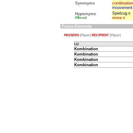
Synonyms
combination
mouvement
Spielzug.n
Hypernyms
move.n
[Moves]
Frame-Elemente
PASSERS
[Player]
RECIPIENT
[Player]
LU
Kombination
Kombination
Kombination
Kombination