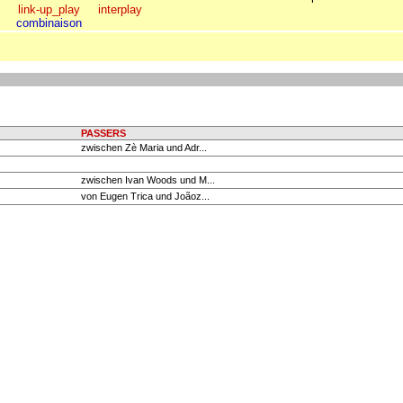
link-up_play
interplay
combinaison
PASSERS
zwischen Zè Maria und Adr...
zwischen Ivan Woods und M...
von Eugen Trica und Joãoz...