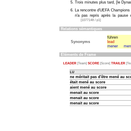
Trois minutes plus tard,
[
le Dyn
La rencontre d'UEFA Champions
n'a pas repris après la pause c
[1077148 / p1]
Relations sémantiques
führen
Synonyms
lead
mener
men
Eléments de Frame
LEADER
[Team]
SCORE
[Score]
TRAILER
[Te
LU
ne méritait pas d'être mené au sc
était mené au score
aient mené au score
menait au score
menait au score
menait au score