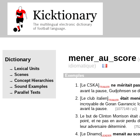
mener_au_score
Dictionary
(
idiomatique)
Lexical Units
Scenes
Exemples
Concept Hierarchies
[
Le CSKA
]
ne méritait pa
Sound Examples
TRAILER
avant la pause, Gudjohnsen se dé
Parallel Texts
[
Le club italien
]
était men
TRAILER
incroyable de Goran Gavrancic l
avant la pause.
[1077148 / p2]
Le but de Clinton Morrison était
point, et ne pas en avoir perdu d
leur adversaire déterminé.
[75
[
Le Dinamo
]
menait au sco
LEADER