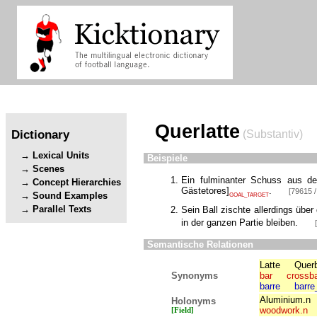
Querlatte
Dictionary
(Substantiv)
Lexical Units
Beispiele
Scenes
Ein fulminanter Schuss aus d
Concept Hierarchies
Gästetores
]
.
[79615 /
Sound Examples
GOAL_TARGET
Parallel Texts
Sein Ball zischte allerdings über
in der ganzen Partie bleiben.
Semantische Relationen
Latte
Quer
Synonyms
bar
crossb
barre
barre
Aluminium.n
Holonyms
woodwork.n
[Field]