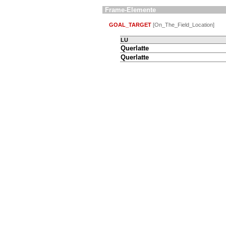
Frame-Elemente
GOAL_TARGET
[On_The_Field_Location]
LU
Querlatte
Querlatte