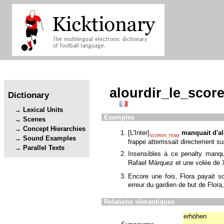
alourdir_le_scor
Dictionary
Lexical Units
Exemples
Scenes
Concept Hierarchies
[
L'Inter
]
manquait d'al
SCORER_TEAM
Sound Examples
frappe atterrissait directement s
Parallel Texts
Insensibles à ce penalty manq
Rafael Márquez et une volée de 
Encore une fois, Flora payait
erreur du gardien de but de Flor
Relations sémantiques
erhöhen