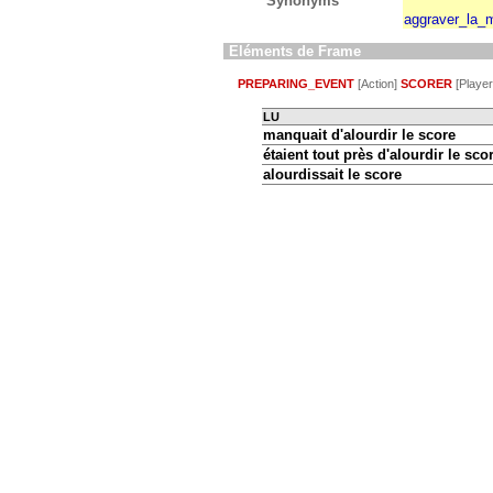
Synonyms
aggraver_la_
Eléments de Frame
PREPARING_EVENT
[Action]
SCORER
[Playe
LU
manquait d'alourdir le score
étaient tout près d'alourdir le sco
alourdissait le score