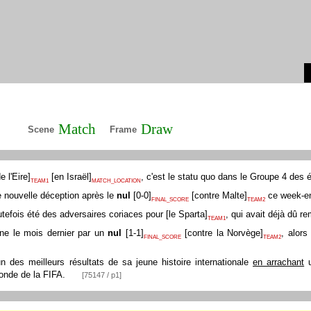
Match
Draw
Scene
Frame
e l'Eire
]
[
en Israël
]
, c'est le statu quo dans le Groupe 4 des
TEAM1
MATCH_LOCATION
ne nouvelle déception après le
nul
[
0-0
]
[
contre Malte
]
ce week-e
FINAL_SCORE
TEAM2
tefois été des adversaires coriaces pour
[
le Sparta
]
, qui avait déjà dû r
TEAM1
ne le mois dernier par un
nul
[
1-1
]
[
contre la Norvège
]
, alors
FINAL_SCORE
TEAM2
n des meilleurs résultats de sa jeune histoire internationale
en arrachant
monde de la FIFA.
[75147 / p1]