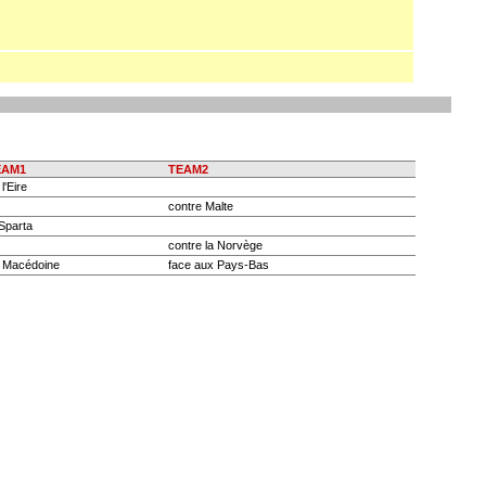
EAM1
TEAM2
l'Eire
contre Malte
 Sparta
contre la Norvège
 Macédoine
face aux Pays-Bas