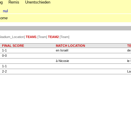
ng
Remis
Unentschieden
nul
come
Stadium_Location]
TEAM1
[Team]
TEAM2
[Team]
FINAL SCORE
MATCH LOCATION
T
1-1
en Israël
de 
0-0
à Nicosie
le
1-1
2-2
La