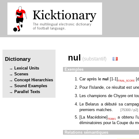
nul
Dictionary
(substantif)
Lexical Units
Exemples
Scenes
Car après le
nul
[
1-1
]
[
d
Concept Hierarchies
FINAL_SCORE
Sound Examples
Pour l'Islande, ce résultat est u
Parallel Texts
Les champions de Chypre ont tou
Le Belarus a débuté sa campag
premiers matches.
[75300 / p2]
[
La Macédoine
]
a obtenu l'u
TEAM1
éliminatoires pour la Coupe du 
Relations sémantiques