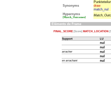
Punkteteilu
Synonyms
draw
match_nul
Hypernyms
Match_Out
[Match_Outcomes]
Eléments de Frame
FINAL_SCORE
[Score]
MATCH_LOCATION
[
Support
LU
nul
nul
nul
arracher
nul
nul
en arrachant