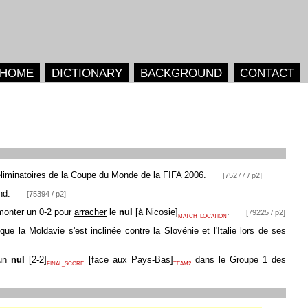
HOME
DICTIONARY
BACKGROUND
CONTACT
 éliminatoires de la Coupe du Monde de la FIFA 2006.
[75277 / p2]
nd.
[75394 / p2]
emonter un 0-2 pour
arracher
le
nul
[
à Nicosie
]
.
[79225 / p2]
MATCH_LOCATION
 que la Moldavie s'est inclinée contre la Slovénie et l'Italie lors de ses
un
nul
[
2-2
]
[
face aux Pays-Bas
]
dans le Groupe 1 des
FINAL_SCORE
TEAM2