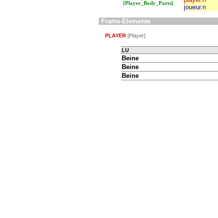
[Player_Body_Parts]
joueur.n
Frame-Elemente
PLAYER
[Player]
LU
Beine
Beine
Beine