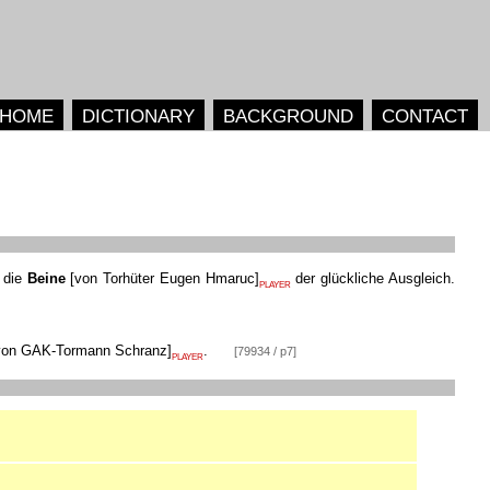
HOME
DICTIONARY
BACKGROUND
CONTACT
 die
Beine
[
von Torhüter Eugen Hmaruc
]
der glückliche Ausgleich.
PLAYER
von GAK-Tormann Schranz
]
.
[79934 / p7]
PLAYER