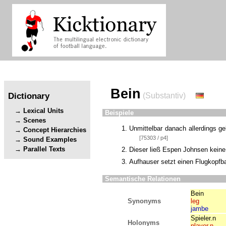
Bein
Dictionary
(Substantiv)
Lexical Units
Beispiele
Scenes
Unmittelbar danach allerdings 
Concept Hierarchies
[75303 / p4]
Sound Examples
Parallel Texts
Dieser ließ Espen Johnsen keine
Aufhauser setzt einen Flugkopfba
Semantische Relationen
Bein
Synonyms
leg
jambe
Spieler.n
Holonyms
player.n