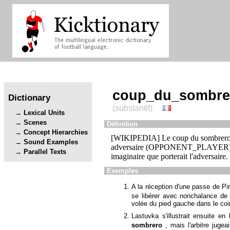
coup_du_sombre
Dictionary
(substantif)
Lexical Units
Scenes
Définition
Concept Hierarchies
[WIKIPEDIA] Le coup du sombrero est
Sound Examples
adversaire (OPPONENT_PLAYER) pour 
Parallel Texts
imaginaire que porterait l'adversaire.
Exemples
A la réception d'une passe de Pi
se libérer avec nonchalance de 
volée du pied gauche dans le co
Lastuvka s'illustrait ensuite en 
sombrero
, mais l'arbitre jugea