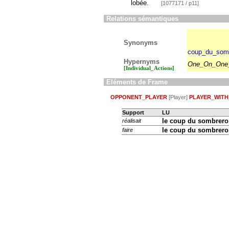
lobée.
[1077171 / p11]
Relations sémantiques
Synonyms
coup_du_som
Hypernyms
One_On_One_
[Individual_Actions]
Eléments de Frame
OPPONENT_PLAYER
[Player]
PLAYER_WITH
Support
LU
le coup du sombrero
réalisait
le coup du sombrero
faire