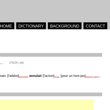
HOME
DICTIONARY
BACKGROUND
CONTACT
.
[75226 / p8]
TY
 mais
[
l'arbitre
]
annulait
[
l'action
]
[
pour un hors-jeu
]
.
REFEREE
GOAL
IRREGULARITY