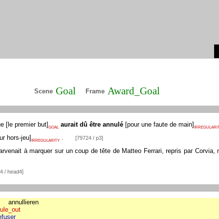
Goal
Award_Goal
Scene
Frame
que
[
le premier but
]
aurait dû être annulé
[
pour une faute de main
]
GOAL
IRREGULARI
ur hors-jeu
]
.
[79724 / p3]
IRREGULARITY
rvenait à marquer sur un coup de tête de Matteo Ferrari, repris par Corvia,
4 / head4]
annullieren
rule_out
efuser