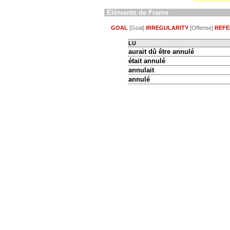
Eléments de Frame
GOAL
[Goal]
IRREGULARITY
[Offense]
REFE
LU
aurait dû être annulé
était annulé
annulait
annulé