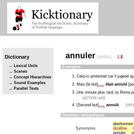
annuler
Dictionary
(verbe)
Lexical Units
Exemples
Scenes
Celui-ci protestait car il jugeait 
Concept Hierarchies
Sound Examples
Mais
[
le but
]
était annulé
[
po
GOAL
Parallel Texts
Une minute plus tard, la Roma pa
[1077228 / p10]
[
Second but
]
annulé
[7972
GOAL
Relations sémantiques
aberkennen
Synonyms
disallow
annuler
r