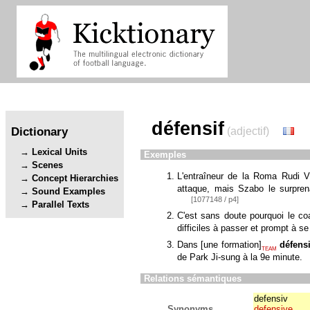
défensif
Dictionary
(adjectif)
Lexical Units
Exemples
Scenes
L'entraîneur de la Roma Rudi V
Concept Hierarchies
attaque, mais Szabo le surprena
Sound Examples
[1077148 / p4]
Parallel Texts
C'est sans doute pourquoi le c
difficiles à passer et prompt à s
Dans
[
une formation
]
défens
TEAM
de Park Ji-sung à la 9e minute.
Relations sémantiques
defensiv
Synonyms
defensive