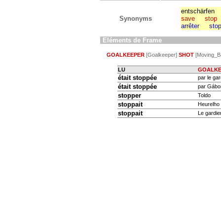
entschärfen
Synonyms
save
stop
arrêter
sto
Eléments de Frame
GOALKEEPER
[Goalkeeper]
SHOT
[Moving_Ba
LU
GOALKE
était stoppée
par le gar
était stoppée
par Gábor 
stopper
Toldo
stoppait
Heurelh
stoppait
Le gardie