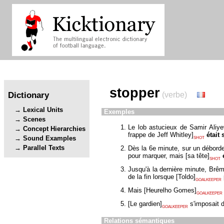
stopper
Dictionary
(verbe)
Lexical Units
Exemples
Scenes
Le lob astucieux de Samir Aliyev
Concept Hierarchies
frappe de Jeff Whitley
]
était
Sound Examples
SHOT
Parallel Texts
Dès la 6e minute, sur un débordem
pour marquer, mais
[
sa tête
]
SHOT
Jusqu'à la dernière minute, Brême
de la fin lorsque
[
Toldo
]
GOALKEEPER
Mais
[
Heurelho Gomes
]
GOALKEEPER
[
Le gardien
]
s'imposait 
GOALKEEPER
Relations sémantiques