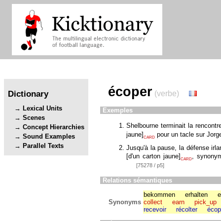
écoper
Dictionary
(verbe)
Lexical Units
Exemples
Scenes
Shelbourne terminait la rencontr
Concept Hierarchies
jaune
]
pour un tacle sur Jor
Sound Examples
CARD
Parallel Texts
Jusqu'à la pause, la défense irl
[
d'un carton jaune
]
, synonym
CARD
[75278 / p5]
Relations sémantiques
bekommen
erhalten
e
Synonyms
collect
earn
pick_up
recevoir
récolter
écop