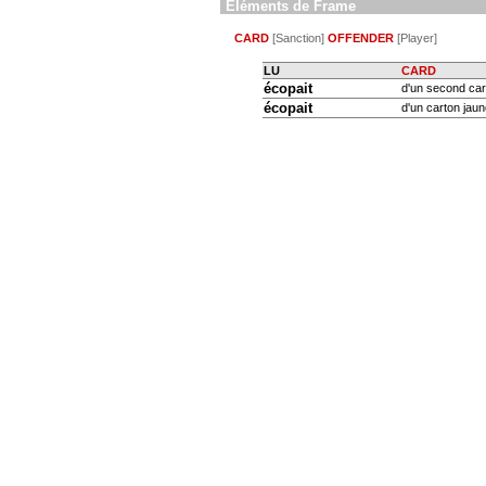
Eléments de Frame
CARD
[Sanction]
OFFENDER
[Player]
LU
CARD
écopait
d'un second car
écopait
d'un carton jaun