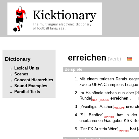
erreichen
Dictionary
(Verb)
Lexical Units
Beispiele
Scenes
Mit einem torlosen Remis geg
Concept Hierarchies
zweite UEFA Champions League-Q
Sound Examples
Parallel Texts
Im Halbfinale stehen nun aber
[
d
Runde
]
erreichen
.
NEXT_ROUND
[
Zweitligist Aachen
]
erreich
WINNER
[
SL Benfica
]
hat
in der
WINNER
unerfahrenen Gastgeber KSK Be
[
Der FK Austria Wien
]
hat
[
WINNER