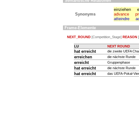
Semantische Relationen
einziehen
e
Synonyms
advance
p
atteindre
a
Frame-Elemente
NEXT_ROUND
[Competition_Stage]
REASON
LU
NEXT ROUND
hat
erreicht
die zweite UEFA Cha
erreichen
die nächste Runde
erreicht
Gruppenphase
hat
erreicht
die nächste Runde
hat
erreicht
das UEFA-Pokal-Vierte