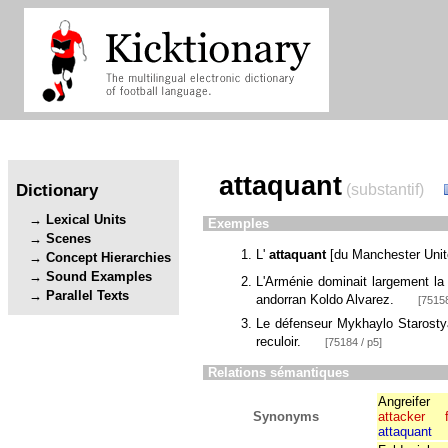
attaquant
Dictionary
(substantif)
Lexical Units
Exemples
Scenes
L'
attaquant
[
du Manchester Uni
Concept Hierarchies
Sound Examples
L'Arménie dominait largement la 
Parallel Texts
andorran Koldo Alvarez.
[75158
Le défenseur Mykhaylo Starostyak
reculoir.
[75184 / p5]
Relations sémantiques
Angreifer
Synonyms
attacker
attaquant