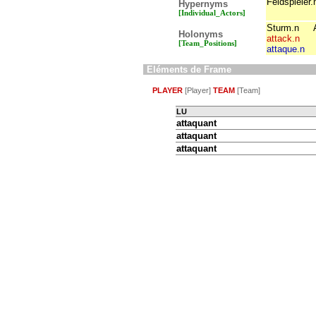
Feldspieler.
Hypernyms
[Individual_Actors]
Sturm.n
Holonyms
attack.n
[Team_Positions]
attaque.n
Eléments de Frame
PLAYER
[Player]
TEAM
[Team]
LU
attaquant
attaquant
attaquant