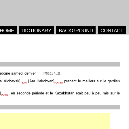
HOME
DICTIONARY
BACKGROUND
CONTACT
édoine samedi dernier.
[75151 / p2]
al Alchevsk
]
[
Ara Hakobyan
]
prenant le meilleur sur le gardien
TEAM
PLAYER
]
en seconde période et le Kazakhstan était peu à peu mis sur le
PLAYER