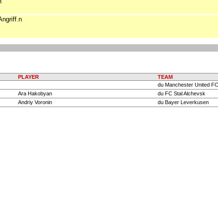
n
Angriff.n
PLAYER
TEAM
du Manchester United F
Ara Hakobyan
du FC Stal Alchevsk
Andriy Voronin
du Bayer Leverkusen