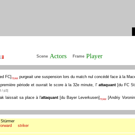
Actors
Player
Scene
Frame
ted FC
]
purgeait une suspension lors du match nul concédé face à la Mac
TEAM
première période et ouvrait le score à la 32e minute, l'
attaquant
[
du FC St
 / p3]
 laissait sa place à l'
attaquant
[
du Bayer Leverkusen
]
[
Andriy Voronin
TEAM
Stürmer
forward
striker