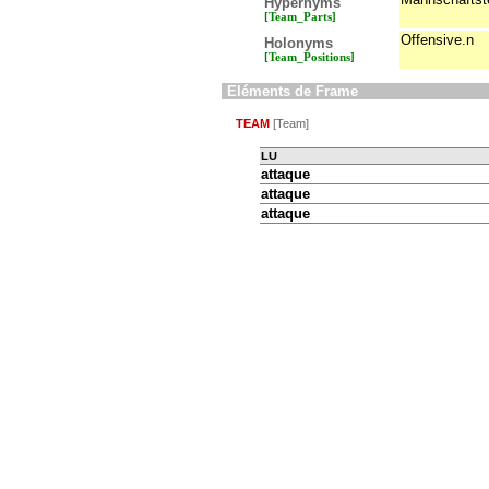
Hypernyms
[Team_Parts]
Offensive.n
Holonyms
[Team_Positions]
Eléments de Frame
TEAM
[Team]
LU
attaque
attaque
attaque