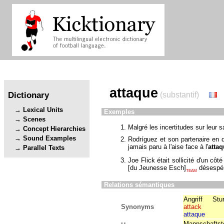
attaque
Dictionary
(substantif)
Lexical Units
Exemples
Scenes
Malgré les incertitudes sur leur s
Concept Hierarchies
Sound Examples
Rodríguez et son partenaire en 
jamais paru à l'aise face à l'
atta
Parallel Texts
Joe Flick était sollicité d'un cô
[
du Jeunesse Esch
]
désespé
TEAM
Relations sémantiques
Angriff
Stu
Synonyms
attack
attaque
Mannschaftste