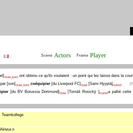
Actors
Player
Scene
Frame
el
]
ont obtenu ce qu'ils voulaient : un point qui les laisse dans la cour
TEAM_MATE
é par
[
son
]
coéquipier
[
du Liverpool FC
]
[
Sami Hyypiä
]
.
[7
TEAM_MATE
TEAM
PLAYER
ipier
[
du BV Borussia Dortmund
]
[
Tomáš Rosický
]
a pallié cett
TEAM
PLAYER
Teamkollege
Akteur.n