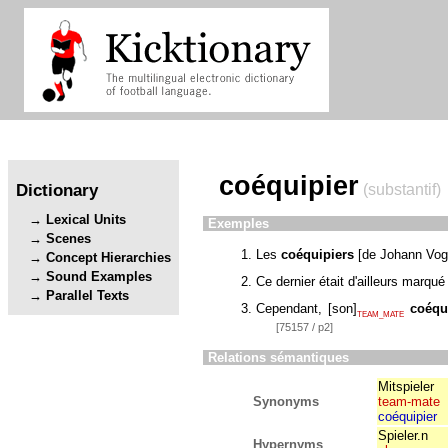
coéquipier
Dictionary
(substantif)
Lexical Units
Exemples
Scenes
Les
coéquipiers
[
de Johann Vog
Concept Hierarchies
Sound Examples
Ce dernier était d'ailleurs marqu
Parallel Texts
Cependant,
[
son
]
coéqu
TEAM_MATE
[75157 / p2]
Relations sémantiques
Mitspieler
Synonyms
team-mate
coéquipier
Spieler.n
Hypernyms