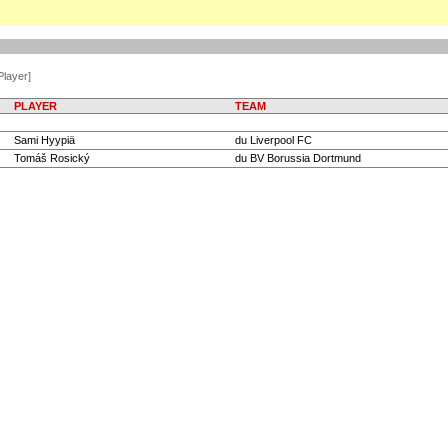
Player]
PLAYER
TEAM
Sami Hyypiä
du Liverpool FC
Tomáš Rosický
du BV Borussia Dortmund