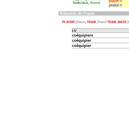
player.n
[Individual_Actors]
joueur.n
Eléments de Frame
PLAYER
[Player]
TEAM
[Team]
TEAM_MATE
[
LU
coéquipiers
coéquipier
coéquipier