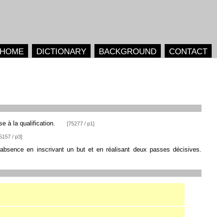
HOME
DICTIONARY
BACKGROUND
CONTACT
se à la qualification.
[75277 / p1]
5157 / p3]
e absence en inscrivant un but et en réalisant deux passes décisives.