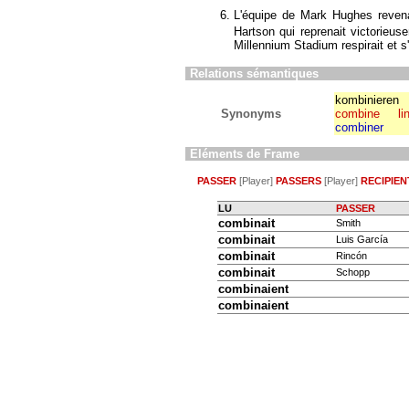
L'équipe de Mark Hughes reven
Hartson qui reprenait victorieus
Millennium Stadium respirait et 
Relations sémantiques
kombinieren
Synonyms
combine
li
combiner
Eléments de Frame
PASSER
[Player]
PASSERS
[Player]
RECIPIEN
LU
PASSER
combinait
Smith
combinait
Luis García
combinait
Rincón
combinait
Schopp
combinaient
combinaient