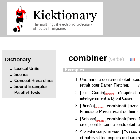
combiner
Dictionary
(verbe)
Lexical Units
Exemples
Scenes
Une minute seulement était éco
Concept Hierarchies
retrait pour Darren Fletcher.
[7
Sound Examples
Parallel Texts
[
Luis García
]
récupérait
PASSER
intelligemment à Djibril Cissé.
[
Rincón
]
combinait
[
avec
PASSER
Francisco Pavón avant de finir sa 
[
Schopp
]
combinait
[
avec 
PASSER
droit, dont le centre tendu était 
Six minutes plus tard,
[
Evseev e
et achevait les espoirs du Luxe