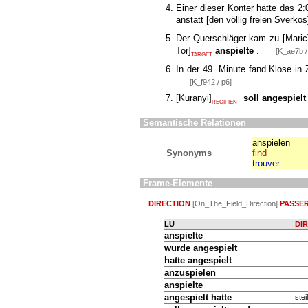
Einer dieser Konter hätte das 2
anstatt
[
den völlig freien Sverkos
Der Querschläger kam zu
[
Maric
Tor
]
anspielte
.
[K_ae7b /
TARGET
In der 49. Minute fand Klose in 
[K_f942 / p6]
[
Kuranyi
]
soll angespiel
RECIPIENT
Semantische Relationen
anspielen
Synonyms
find
trouver
Frame-Elemente
DIRECTION
[On_The_Field_Direction]
PASSE
LU
DI
anspielte
wurde
angespielt
hatte
angespielt
anzuspielen
anspielte
angespielt hatte
steil