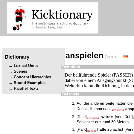
anspielen
Dictionary
(Verb)
Lexical Units
Definition
Scenes
Der ballführende Spieler (PASSER) 
Concept Hierarchies
dabei von einem Ausgangspunkt (S
Sound Examples
Weiterhin kann die Richtung, in der
Parallel Texts
Beispiele
Auf der anderen Seite hatten die
Dennis Rommedahl
]
ansp
RECIPIENT
[
Reid
]
wurde
[
von Duff
]
RECIPIENT
Schlenzer aus rund 30 Metern.
[
Park
]
hatte
zunächst
[
Venn
PASSER